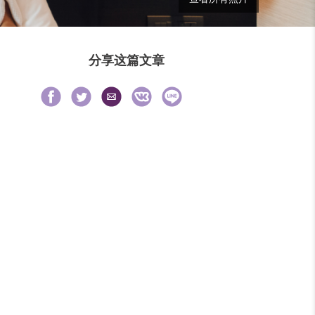
分享这篇文章
Share
Share
Share
Share
Share
Share
on
on
via
on
on
on