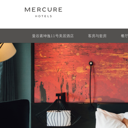
曼谷素坤逸11号美居酒店
客房与套房
餐