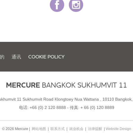
的
通讯
COOKIE POLICY
MERCURE
BANGKOK SUKHUMVIT 11
ukhumvit 11 Sukhumvit Road Klongtoey Nua Wattana , 10110 Bangkok,
电话:
+66 (0) 2 120 8888
- 传真:
+ 66 (0) 120 8889
© 2026 Mercure |
网站地图
|
联系方式
|
就业机会
|
法律提醒
|
Website Design