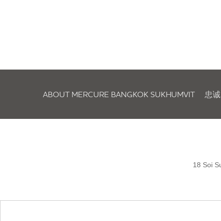
ABOUT MERCURE BANGKOK SUKHUMVIT
忠诚
18 Soi S