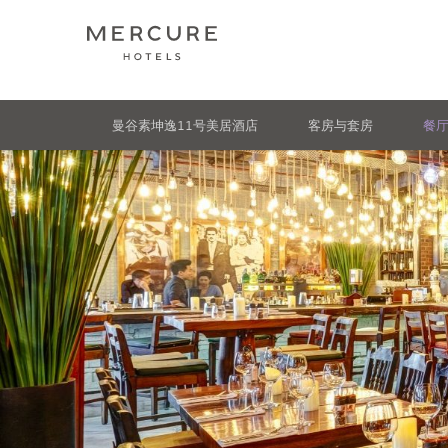
曼谷素坤逸11号美居酒店
客房与套房
餐