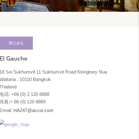
预订桌位
El Gaucho
18 Soi Sukhumvit 11 Sukhumvit Road Klongtoey Nua
Wattana , 10110 Bangkok
Thailand
电话: +66 (0) 2 120 8888
传真:+ 66 (0) 120 8889
Email:
HA247@accor.com