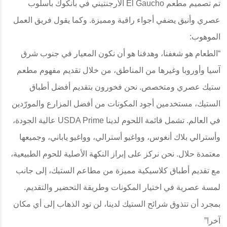
تم تصميم مطعم El Gaucho الأرجنتيني في بانكوك بأسلوب
عصري وأنيق يضفي أجواء راقية ومميزة. وكما يقول فريق العمل
الموهوب:
“الطعام هو شغفنا، وهدفنا هو أن نكون المعيار في جنوب شرق
آسيا وأوروبا وغيرها من المناطق، من خلال تقديم مفهوم مطعم
ستيك عصري ومتخصص. نحن فخورون بتقديم أفضل أطباق
الستيك، مستخدمين أجود المكونات من أفضل المزارع والمورّدين
في العالم. تشمل قائمة اللحوم لدينا USDA Prime عالية الجودة،
وأسترالي بلاك أنغوس، وواغيو أسترالي، وواغيو ياباني، وجميعها
معتمدة حلال. نحن نركز على إبراز النكهة الأصلية للحوم الطبيعية،
مع تقديم أطباق كلاسيكية مميزة من مطاعم الستيك، إلى جانب
لمسة عصرية في اختيار المكونات وطريقة التحضير والتقديم.
بمجرد أن تتذوق شرائح الستيك لدينا، لن تود الذهاب إلى أي مكان
آخر!”