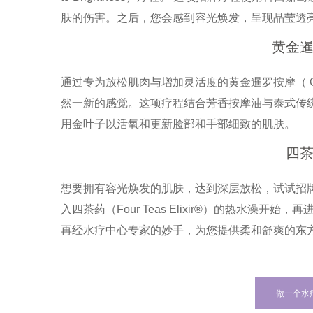
肤的伤害。之后，您会感到容光焕发，呈现晶莹透
黄金
通过专为放松肌肉与增加灵活度的黄金暹罗按摩（ Golde
然一新的感觉。这项疗程结合芳香按摩油与泰式传
用金叶子以活氧和更新脸部和手部细致的肌肤。
四
想要拥有容光焕发的肌肤，达到深层放松，试试招牌四茶仪式
入四茶药（Four Teas Elixir®）的热水澡
再经水疗中心专家的妙手，为您提供柔和舒爽的东
做一个水