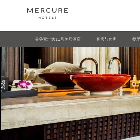
曼谷素坤逸11号美居酒店
客房与套房
餐