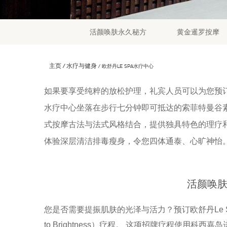
活颜唤肤永久秘方
黄金暹罗按摩
主页
水疗与健身
欧舒丹LE SPA水疗中心
如果要享受纯粹的放松护理，礼宾人员可以为您预订
水疗中心坐落在步行七分钟即可抵达的索菲特曼谷
式按摩古法与法式风格结合，提供独具特色的理疗
体验深层清洁排毒瘦身，令您四体通泰、心旷神怡
活颜唤
您是否需要提振肌肤的光泽与活力？预订欧舒丹Le SPA水
to Brightness）疗程。 这项招牌疗程使用