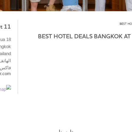
BEST HO
 ☆☆☆☆
BEST HOTEL DEALS BANGKOK A
Nua
angkok
ailand
الهاتف: +66 (0) 2
فاكس:+ 66 (0) 0
r.com