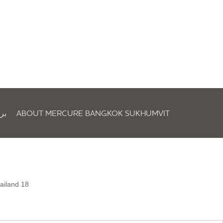
ABOUT MERCURE BANGKOK SUKHUMVIT
برن
18 Soi Sukhumvit 11 Sukhumvit Road Klongtoey Nua Wattana , 10110 Bangkok, Thailand