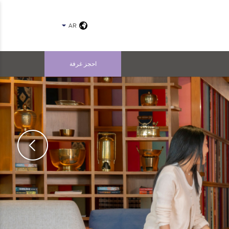
AR
احجز غرفة