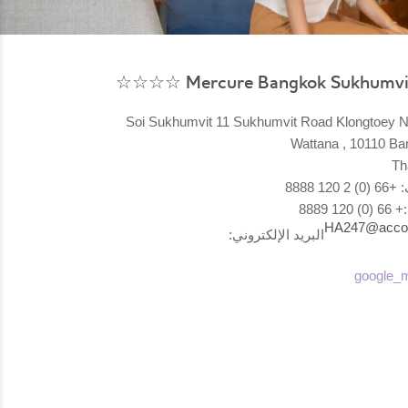
Mercure Bangkok Sukhumvit 11
18 Soi Sukhumvit 11 Sukhumvit Road Klongtoey 
Wattana , 10110 B
Th
 120 8888
12 8889
HA247@acco
البريد الإلكتروني: